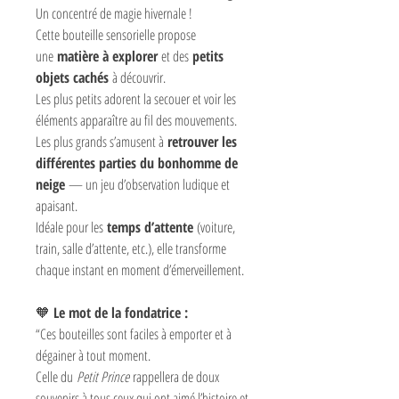
Un concentré de magie hivernale !
Cette bouteille sensorielle propose
une
matière à explorer
et des
petits
objets cachés
à découvrir.
Les plus petits adorent la secouer et voir les
éléments apparaître au fil des mouvements.
Les plus grands s’amusent à
retrouver les
différentes parties du bonhomme de
neige
— un jeu d’observation ludique et
apaisant.
Idéale pour les
temps d’attente
(voiture,
train, salle d’attente, etc.), elle transforme
chaque instant en moment d’émerveillement.
🧡
Le mot de la fondatrice :
“Ces bouteilles sont faciles à emporter et à
dégainer à tout moment.
Celle du
Petit Prince
rappellera de doux
souvenirs à tous ceux qui ont aimé l’histoire et