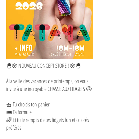
🐣🌸 NOUVEAU CONCEPT STORE ! 🌸🐣
À la veille des vacances de printemps, on vous
invite à une incroyable CHASSE AUX FIDGETS 🤩
🧺 Tu choisis ton panier
🎟️ Ta formule
🌈 Et tu le remplis de tes fidgets fun et colorés
préférés