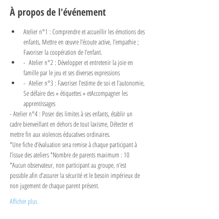
À propos de l'événement
Atelier n°1 : Comprendre et accueillir les émotions des 
enfants, Mettre en œuvre l’écoute active, l’empathie ; 
Favoriser la coopération de l’enfant.
-  Atelier n°2 : Développer et entretenir la joie en 
famille par le jeu et ses diverses expressions
-  Atelier n°3 : Favoriser l’estime de soi et l’autonomie, 
Se défaire des « étiquettes » etAccompagner les 
apprentissages
- Atelier n°4 : Poser des limites à ses enfants, établir un 
cadre bienveillant en dehors de tout laxisme, Détecter et 
mettre fin aux violences éducatives ordinaires.
*Une fiche d’évaluation sera remise à chaque participant à 
l’issue des ateliers *Nombre de parents maximum : 10
*Aucun observateur, non participant au groupe, n’est 
possible afin d’assurer la sécurité et le besoin impérieux de 
non jugement de chaque parent présent.
Afficher plus