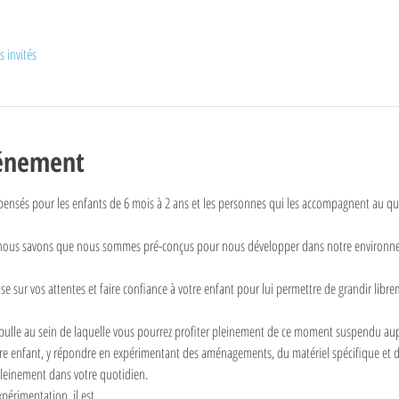
s invités
vénement
t pensés pour les enfants de 6 mois à 2 ans et les personnes qui les accompagnent au quo
 nous savons que nous sommes pré-conçus pour nous développer dans notre environnem
se sur vos attentes et faire confiance à votre enfant pour lui permettre de grandir lib
 bulle au sein de laquelle vous pourrez profiter pleinement de ce moment suspendu aup
otre enfant, y répondre en expérimentant des aménagements, du matériel spécifique et de
pleinement dans votre quotidien.
expérimentation, il est…