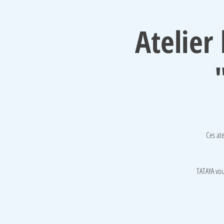
Atelie
Ces ate
TATAYA vou