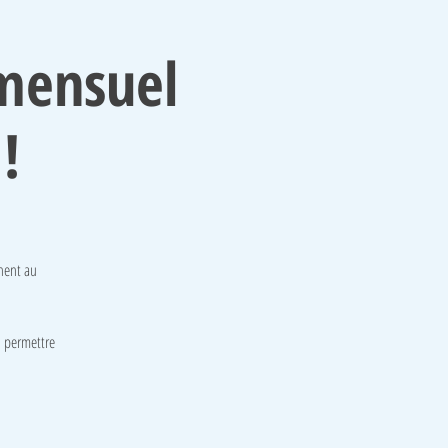
mensuel
!
gnent au
i permettre