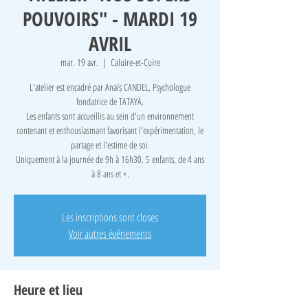
POUVOIRS" - MARDI 19
AVRIL
mar. 19 avr.
  |  
Caluire-et-Cuire
L'atelier est encadré par Anaïs CANDEL, Psychologue
fondatrice de TATAYA.
Les enfants sont accueillis au sein d'un environnement
contenant et enthousiasmant favorisant l'expérimentation, le
partage et l'estime de soi.
Uniquement à la journée de 9h à 16h30. 5 enfants, de 4 ans
à 8 ans et +.
Les inscriptions sont closes
Voir autres événements
Heure et lieu