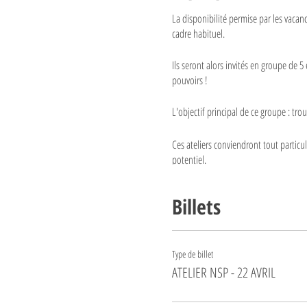
La disponibilité permise par les vacan
cadre habituel.
Ils seront alors invités en groupe de 
pouvoirs !
L'objectif principal de ce groupe : tro
Ces ateliers conviendront tout partic
potentiel.
Dès 4 ans.
Billets
La journée sera organisée de la façon 
Type de billet
- Temps de présentation des participan
ATELIER NSP - 22 AVRIL
- Atelier "ce que j'aime"
- Atelier "ce que je n'aime pas"
- Retour d'expériences