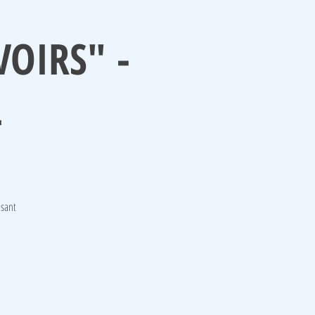
VOIRS" -
L
isant