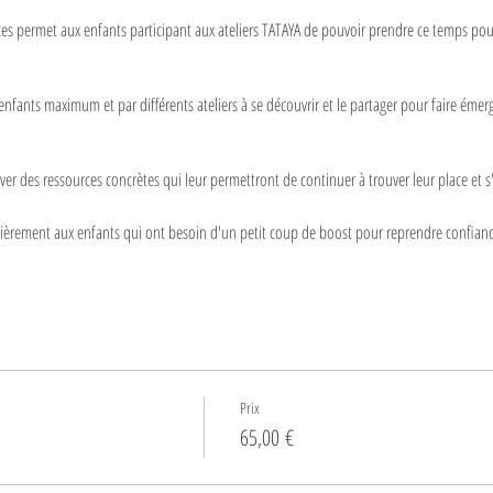
ces permet aux enfants participant aux ateliers TATAYA de pouvoir prendre ce temps pou
5 enfants maximum et par différents ateliers à se découvrir et le partager pour faire é
uver des ressources concrètes qui leur permettront de continuer à trouver leur place et s
ulièrement aux enfants qui ont besoin d'un petit coup de boost pour reprendre confianc
suivante :
Prix
ts et de la journée
65,00 €