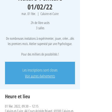
01/02/22
mar. 01 févr.
  |  
Caluire-et-Cuire
2h de libre accès
3 salles
De nombreuses invitations à expérimenter, jouer, créer...dès
les premiers mois. Atelier supervisé par une Psychologue.
Pour des milliers de possibilités !
Les inscriptions sont closes
Voir autres événements
Heure et lieu
01 févr. 2022, 09:30 – 12:15
Caluire-et-Cuire, 44 Cours Aristide Briand, 69300 Caluire-et-