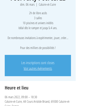
dim. 06 mars
  |  
Caluire-et-Cuire
2h de libre accès
3 salles
10 piscines et univers inédits
Idéal dès le ramper et jusqu'à 4 ans.
De nombreuses invitations à expérimenter, jouer, créer...
Pour des milliers de possibilités !
Les inscriptions sont closes
Voir autres événements
Heure et lieu
06 mars 2022, 09:00 – 18:30
Caluire-et-Cuire, 44 Cours Aristide Briand, 69300 Caluire-et-
Cuire, France