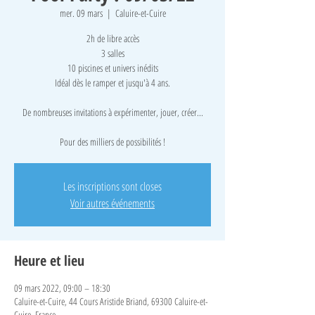
mer. 09 mars
  |  
Caluire-et-Cuire
2h de libre accès
3 salles
10 piscines et univers inédits
Idéal dès le ramper et jusqu'à 4 ans.
De nombreuses invitations à expérimenter, jouer, créer...
Pour des milliers de possibilités !
Les inscriptions sont closes
Voir autres événements
Heure et lieu
09 mars 2022, 09:00 – 18:30
Caluire-et-Cuire, 44 Cours Aristide Briand, 69300 Caluire-et-
Cuire, France