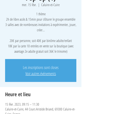
mer. 15 févr.
  |  
Caluire-et-Cuire
1 thème
2h de libre accès & 15min pour clôturer le groupe ensemble
3 salles avec de nombreuses invitations à expérimenter, jouer,
créer...
​20€ par personne, soit 40€ par binôme adulte/enfant
18€ par la carte 10 entrées en vente sur la boutique (avec
avantage 2e adulte gratuit soit 36€ le trinome)
Les inscriptions sont closes
Voir autres événements
Heure et lieu
15 févr. 2023, 09:15 – 11:30
Caluire-et-Cuire, 44 Cours Aristide Briand, 69300 Caluire-et-
Cuire, France