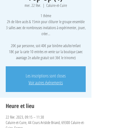
mer. 22 févr.
  |  
Caluire-et-Cuire
1 thème
2h de libre accès & 15min pour clôturer le groupe ensemble
3 salles avec de nombreuses invitations à expérimenter, jouer,
créer...
​20€ par personne, soit 40€ par binôme adulte/enfant
18€ par la carte 10 entrées en vente sur la boutique (avec
avantage 2e adulte gratuit soit 36€ le trinome)
Les inscriptions sont closes
Voir autres événements
Heure et lieu
22 févr. 2023, 09:15 – 11:30
Caluire-et-Cuire, 44 Cours Aristide Briand, 69300 Caluire-et-
Cuire, France