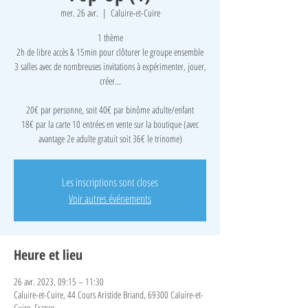
mer. 26 avr.
  |  
Caluire-et-Cuire
1 thème
2h de libre accès & 15min pour clôturer le groupe ensemble
3 salles avec de nombreuses invitations à expérimenter, jouer,
créer...
​20€ par personne, soit 40€ par binôme adulte/enfant
18€ par la carte 10 entrées en vente sur la boutique (avec
avantage 2e adulte gratuit soit 36€ le trinome)
Les inscriptions sont closes
Voir autres événements
Heure et lieu
26 avr. 2023, 09:15 – 11:30
Caluire-et-Cuire, 44 Cours Aristide Briand, 69300 Caluire-et-
Cuire, France