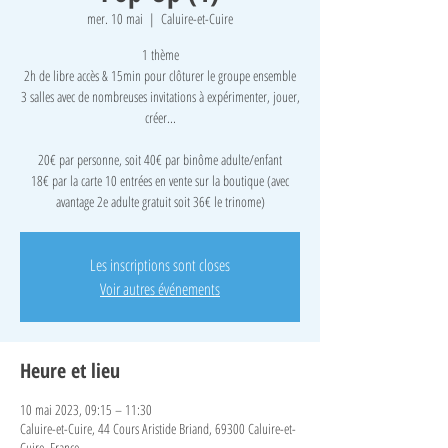
mer. 10 mai
  |  
Caluire-et-Cuire
1 thème
2h de libre accès & 15min pour clôturer le groupe ensemble
3 salles avec de nombreuses invitations à expérimenter, jouer,
créer...
​20€ par personne, soit 40€ par binôme adulte/enfant
18€ par la carte 10 entrées en vente sur la boutique (avec
avantage 2e adulte gratuit soit 36€ le trinome)
Les inscriptions sont closes
Voir autres événements
Heure et lieu
10 mai 2023, 09:15 – 11:30
Caluire-et-Cuire, 44 Cours Aristide Briand, 69300 Caluire-et-
Cuire, France