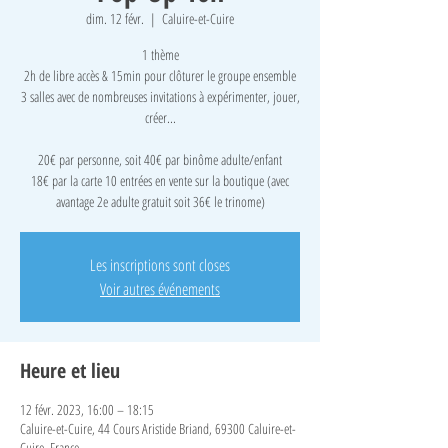
dim. 12 févr.
  |  
Caluire-et-Cuire
1 thème
2h de libre accès & 15min pour clôturer le groupe ensemble
3 salles avec de nombreuses invitations à expérimenter, jouer,
créer...
​20€ par personne, soit 40€ par binôme adulte/enfant
18€ par la carte 10 entrées en vente sur la boutique (avec
avantage 2e adulte gratuit soit 36€ le trinome)
Les inscriptions sont closes
Voir autres événements
Heure et lieu
12 févr. 2023, 16:00 – 18:15
Caluire-et-Cuire, 44 Cours Aristide Briand, 69300 Caluire-et-
Cuire, France