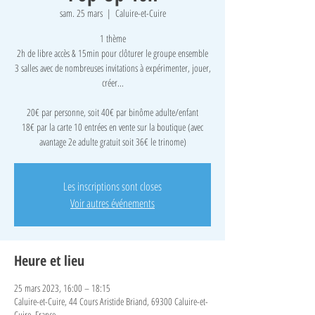
sam. 25 mars
  |  
Caluire-et-Cuire
1 thème
2h de libre accès & 15min pour clôturer le groupe ensemble
3 salles avec de nombreuses invitations à expérimenter, jouer,
créer...
​20€ par personne, soit 40€ par binôme adulte/enfant
18€ par la carte 10 entrées en vente sur la boutique (avec
avantage 2e adulte gratuit soit 36€ le trinome)
Les inscriptions sont closes
Voir autres événements
Heure et lieu
25 mars 2023, 16:00 – 18:15
Caluire-et-Cuire, 44 Cours Aristide Briand, 69300 Caluire-et-
Cuire, France