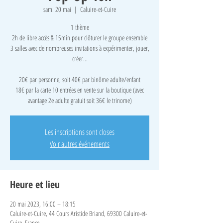
sam. 20 mai
  |  
Caluire-et-Cuire
1 thème
2h de libre accès & 15min pour clôturer le groupe ensemble
3 salles avec de nombreuses invitations à expérimenter, jouer,
créer...
​20€ par personne, soit 40€ par binôme adulte/enfant
18€ par la carte 10 entrées en vente sur la boutique (avec
avantage 2e adulte gratuit soit 36€ le trinome)
Les inscriptions sont closes
Voir autres événements
Heure et lieu
20 mai 2023, 16:00 – 18:15
Caluire-et-Cuire, 44 Cours Aristide Briand, 69300 Caluire-et-
Cuire, France