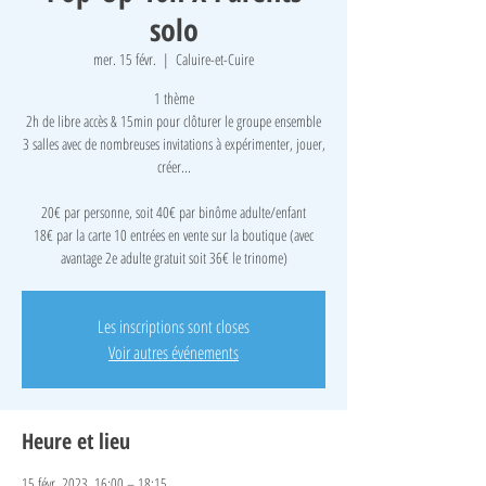
solo
mer. 15 févr.
  |  
Caluire-et-Cuire
1 thème
2h de libre accès & 15min pour clôturer le groupe ensemble
3 salles avec de nombreuses invitations à expérimenter, jouer,
créer...
​20€ par personne, soit 40€ par binôme adulte/enfant
18€ par la carte 10 entrées en vente sur la boutique (avec
avantage 2e adulte gratuit soit 36€ le trinome)
Les inscriptions sont closes
Voir autres événements
Heure et lieu
15 févr. 2023, 16:00 – 18:15