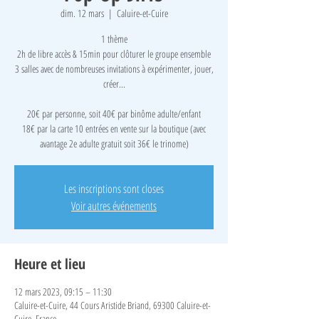
dim. 12 mars
  |  
Caluire-et-Cuire
1 thème
2h de libre accès & 15min pour clôturer le groupe ensemble
3 salles avec de nombreuses invitations à expérimenter, jouer,
créer...
​20€ par personne, soit 40€ par binôme adulte/enfant
18€ par la carte 10 entrées en vente sur la boutique (avec
avantage 2e adulte gratuit soit 36€ le trinome)
Les inscriptions sont closes
Voir autres événements
Heure et lieu
12 mars 2023, 09:15 – 11:30
Caluire-et-Cuire, 44 Cours Aristide Briand, 69300 Caluire-et-
Cuire, France