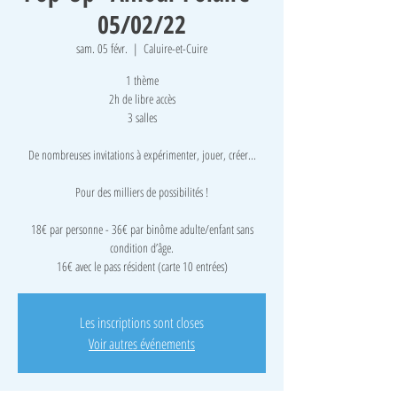
05/02/22
sam. 05 févr.
  |  
Caluire-et-Cuire
1 thème
2h de libre accès
3 salles
De nombreuses invitations à expérimenter, jouer, créer...
Pour des milliers de possibilités !
18€ par personne - 36€ par binôme adulte/enfant sans
condition d’âge.
16€ avec le pass résident (carte 10 entrées)
Les inscriptions sont closes
Voir autres événements