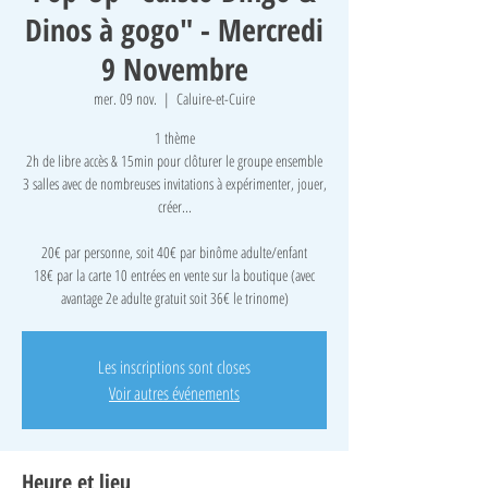
Dinos à gogo" - Mercredi
9 Novembre
mer. 09 nov.
  |  
Caluire-et-Cuire
1 thème
2h de libre accès & 15min pour clôturer le groupe ensemble
3 salles avec de nombreuses invitations à expérimenter, jouer,
créer...
​20€ par personne, soit 40€ par binôme adulte/enfant
18€ par la carte 10 entrées en vente sur la boutique (avec
avantage 2e adulte gratuit soit 36€ le trinome)
Les inscriptions sont closes
Voir autres événements
Heure et lieu