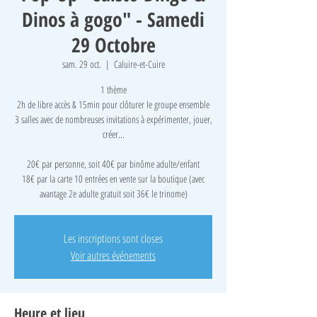
Dinos à gogo" - Samedi
29 Octobre
sam. 29 oct.
  |  
Caluire-et-Cuire
1 thème
2h de libre accès & 15min pour clôturer le groupe ensemble
3 salles avec de nombreuses invitations à expérimenter, jouer,
créer...
​20€ par personne, soit 40€ par binôme adulte/enfant
18€ par la carte 10 entrées en vente sur la boutique (avec
avantage 2e adulte gratuit soit 36€ le trinome)
Les inscriptions sont closes
Voir autres événements
Heure et lieu