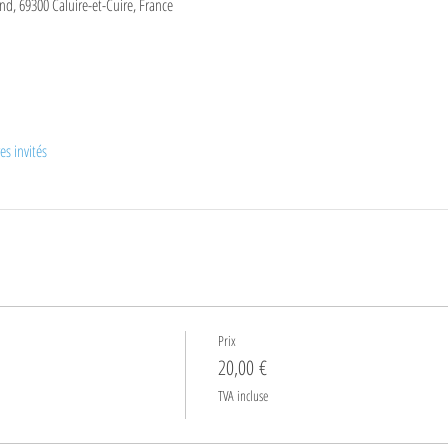
and, 69300 Caluire-et-Cuire, France
es invités
Prix
20,00 €
TVA incluse