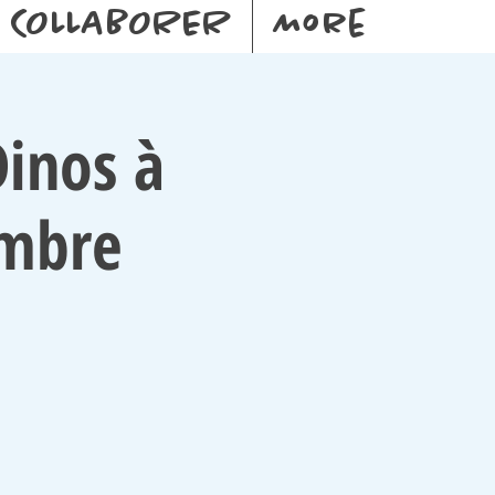
COLLABORER
More
inos à
embre