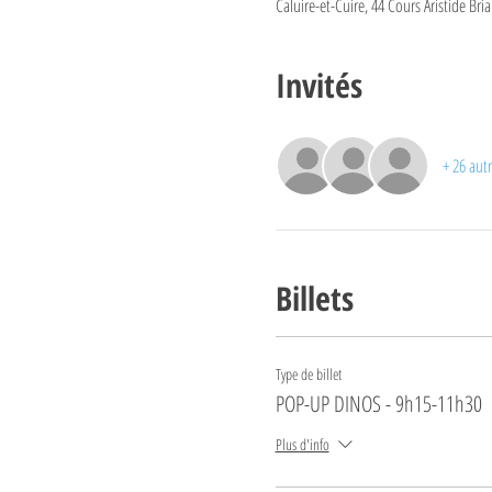
Caluire-et-Cuire, 44 Cours Aristide Bri
Invités
+ 26 autr
Billets
Type de billet
POP-UP DINOS - 9h15-11h30
Plus d'info