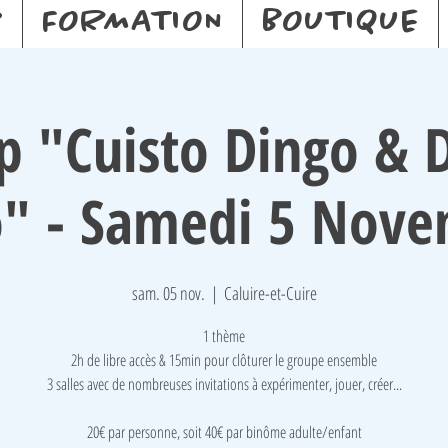
P
FORMATION
BOUTIQUE
p "Cuisto Dingo & D
" - Samedi 5 Nov
sam. 05 nov.
  |  
Caluire-et-Cuire
1 thème
2h de libre accès & 15min pour clôturer le groupe ensemble
3 salles avec de nombreuses invitations à expérimenter, jouer, créer...
​20€ par personne, soit 40€ par binôme adulte/enfant