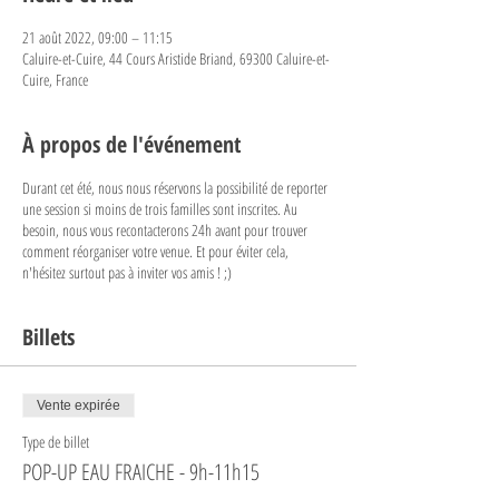
21 août 2022, 09:00 – 11:15
Caluire-et-Cuire, 44 Cours Aristide Briand, 69300 Caluire-et-
Cuire, France
À propos de l'événement
Durant cet été, nous nous réservons la possibilité de reporter
une session si moins de trois familles sont inscrites. Au
besoin, nous vous recontacterons 24h avant pour trouver
comment réorganiser votre venue. Et pour éviter cela,
n'hésitez surtout pas à inviter vos amis ! ;)
Billets
Vente expirée
Type de billet
POP-UP EAU FRAICHE - 9h-11h15