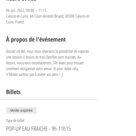
06 juil. 2022, 09:00 – 11:15
Caluire-et-Cuire, 44 Cours Aristide Briand, 69300 Caluire-et-
Cuire, France
À propos de l'événement
Durant cet été, nous nous réservons la possibilité de reporter
une session si moins de trois familles sont inscrites. Au
besoin, nous vous recontacterons 24h avant pour trouver
comment réorganiser votre venue. Et pour éviter cela,
n'hésitez surtout pas à inviter vos amis ! ;)
Billets
Vente expirée
Type de billet
POP-UP EAU FRAICHE - 9h-11h15