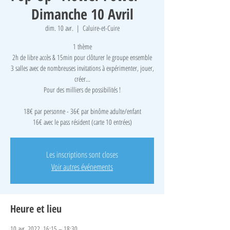
Dimanche 10 Avril
dim. 10 avr.
  |  
Caluire-et-Cuire
1 thème
2h de libre accès & 15min pour clôturer le groupe ensemble
3 salles avec de nombreuses invitations à expérimenter, jouer,
créer...
Pour des milliers de possibilités !
18€ par personne - 36€ par binôme adulte/enfant
16€ avec le pass résident (carte 10 entrées)
Les inscriptions sont closes
Voir autres événements
Heure et lieu
10 avr. 2022, 16:15 – 18:30