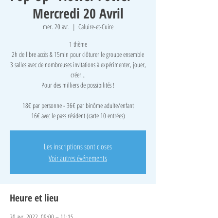
Mercredi 20 Avril
mer. 20 avr.
  |  
Caluire-et-Cuire
1 thème
2h de libre accès & 15min pour clôturer le groupe ensemble
3 salles avec de nombreuses invitations à expérimenter, jouer,
créer...
Pour des milliers de possibilités !
18€ par personne - 36€ par binôme adulte/enfant
16€ avec le pass résident (carte 10 entrées)
Les inscriptions sont closes
Voir autres événements
Heure et lieu
20 avr. 2022, 09:00 – 11:15