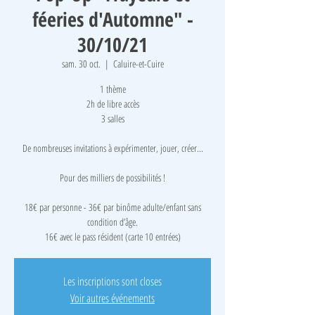
féeries d'Automne" -
30/10/21
sam. 30 oct.
  |  
Caluire-et-Cuire
1 thème
2h de libre accès
3 salles
De nombreuses invitations à expérimenter, jouer, créer...
Pour des milliers de possibilités !
18€ par personne - 36€ par binôme adulte/enfant sans
condition d’âge.
16€ avec le pass résident (carte 10 entrées)
Les inscriptions sont closes
Voir autres événements