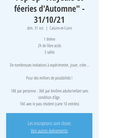
féeries d'Automne" -
31/10/21
dim. 31 oct.
  |  
Caluire-et-Cuire
1 thème
2h de libre accès
3 salles
De nombreuses invitations à expérimenter, jouer, créer...
Pour des milliers de possibilités !
18€ par personne - 36€ par binôme adulte/enfant sans
condition d’âge.
16€ avec le pass résident (carte 10 entrées)
Les inscriptions sont closes
Voir autres événements