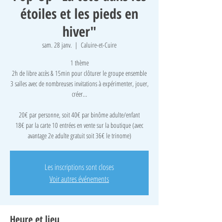
étoiles et les pieds en
hiver"
sam. 28 janv.
  |  
Caluire-et-Cuire
1 thème
2h de libre accès & 15min pour clôturer le groupe ensemble
3 salles avec de nombreuses invitations à expérimenter, jouer,
créer...
​20€ par personne, soit 40€ par binôme adulte/enfant
18€ par la carte 10 entrées en vente sur la boutique (avec
avantage 2e adulte gratuit soit 36€ le trinome)
Les inscriptions sont closes
Voir autres événements
Heure et lieu