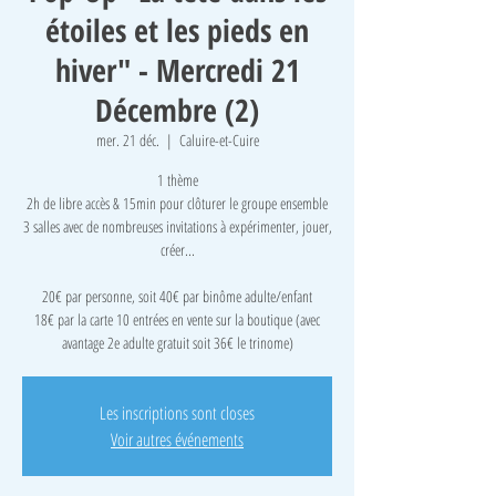
étoiles et les pieds en
hiver" - Mercredi 21
Décembre (2)
mer. 21 déc.
  |  
Caluire-et-Cuire
1 thème
2h de libre accès & 15min pour clôturer le groupe ensemble
3 salles avec de nombreuses invitations à expérimenter, jouer,
créer...
​20€ par personne, soit 40€ par binôme adulte/enfant
18€ par la carte 10 entrées en vente sur la boutique (avec
avantage 2e adulte gratuit soit 36€ le trinome)
Les inscriptions sont closes
Voir autres événements