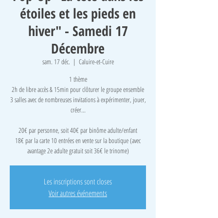
étoiles et les pieds en
hiver" - Samedi 17
Décembre
sam. 17 déc.
  |  
Caluire-et-Cuire
1 thème
2h de libre accès & 15min pour clôturer le groupe ensemble
3 salles avec de nombreuses invitations à expérimenter, jouer,
créer...
​20€ par personne, soit 40€ par binôme adulte/enfant
18€ par la carte 10 entrées en vente sur la boutique (avec
avantage 2e adulte gratuit soit 36€ le trinome)
Les inscriptions sont closes
Voir autres événements