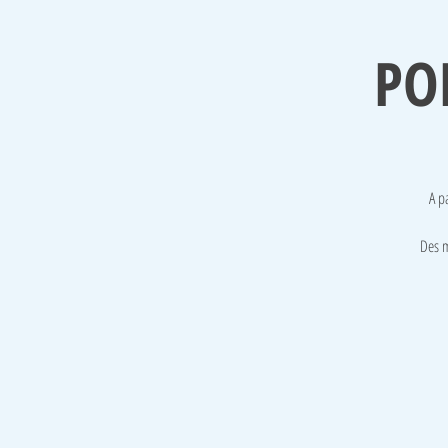
POP
A p
Des m