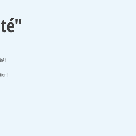
ité"
té !
tion !