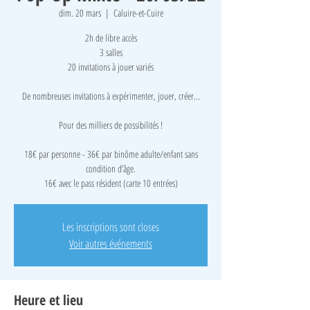
dim. 20 mars
  |  
Caluire-et-Cuire
2h de libre accès
3 salles
20 invitations à jouer variés
De nombreuses invitations à expérimenter, jouer, créer...
Pour des milliers de possibilités !
18€ par personne - 36€ par binôme adulte/enfant sans
condition d’âge.
16€ avec le pass résident (carte 10 entrées)
Les inscriptions sont closes
Voir autres événements
Heure et lieu