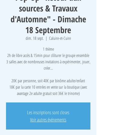
sources & Travaux
d'Automne" - Dimache
18 Septembre
dim. 18 sept.
  |  
Caluire-et-Cuire
1 thème
2h de libre accès & 15min pour clôturer le groupe ensemble
3 salles avec de nombreuses invitations à expérimenter, jouer,
créer...
​20€ par personne, soit 40€ par binôme adulte/enfant
18€ par la carte 10 entrées en vente sur la boutique (avec
avantage 2e adulte gratuit soit 36€ le trinome)
Les inscriptions sont closes
Voir autres événements