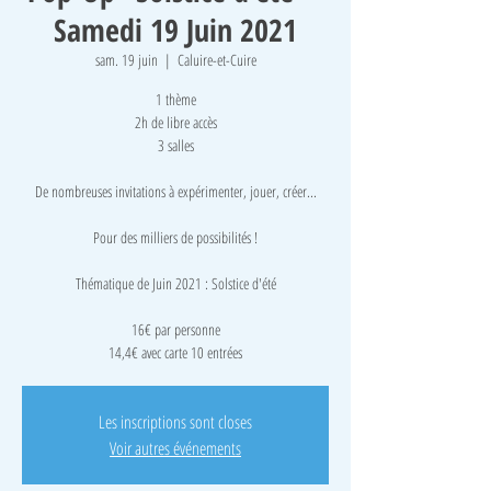
Samedi 19 Juin 2021
sam. 19 juin
  |  
Caluire-et-Cuire
1 thème
2h de libre accès
3 salles
De nombreuses invitations à expérimenter, jouer, créer...
Pour des milliers de possibilités !
Thématique de Juin 2021 : Solstice d'été
16€ par personne
14,4€ avec carte 10 entrées
Les inscriptions sont closes
Voir autres événements