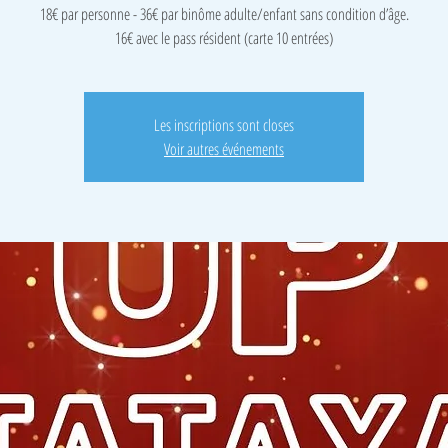
18€ par personne - 36€ par binôme adulte/enfant sans condition d’âge.
16€ avec le pass résident (carte 10 entrées)
Les inscriptions sont closes
Voir autres événements