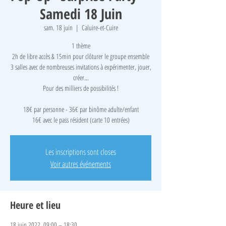
Samedi 18 Juin
sam. 18 juin
  |  
Caluire-et-Cuire
1 thème
2h de libre accès & 15min pour clôturer le groupe ensemble
3 salles avec de nombreuses invitations à expérimenter, jouer,
créer...
Pour des milliers de possibilités !
18€ par personne - 36€ par binôme adulte/enfant
16€ avec le pass résident (carte 10 entrées)
Les inscriptions sont closes
Voir autres événements
Heure et lieu
18 juin 2022, 09:00 – 18:30