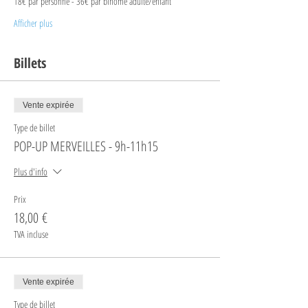
18€ par personne - 36€ par binôme adulte/enfant
Afficher plus
Billets
Vente expirée
Type de billet
POP-UP MERVEILLES - 9h-11h15
Plus d'info
Prix
18,00 €
TVA incluse
Vente expirée
Type de billet