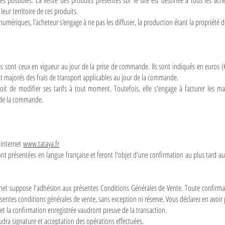
es possibles. La vente des produits présentés sur le site est destinée à tous les ach
leur territoire de ces produits.
s numériques, l’acheteur s’engage à ne pas les diffuser, la production étant la propriété
 sont ceux en vigueur au jour de la prise de commande. Ils sont indiqués en euros (€
nt majorés des frais de transport applicables au jour de la commande.
roit de modifier ses tarifs à tout moment. Toutefois, elle s'engage à facturer les
t de la commande.
 internet
www.tataya.fr
ont présentées en langue française et feront l'objet d'une confirmation au plus tard a
rnet suppose l'adhésion aux présentes Conditions Générales de Vente. Toute confirm
sentes conditions générales de vente, sans exception ni réserve. Vous déclarez en avoir
t la confirmation enregistrée vaudront preuve de la transaction.
ra signature et acceptation des opérations effectuées.