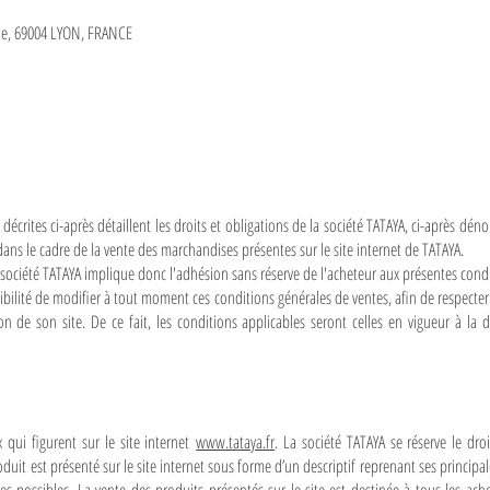
ille, 69004 LYON, FRANCE
décrites ci-après détaillent les droits et obligations de la société TATAYA, ci-après dé
ns le cadre de la vente des marchandises présentes sur le site internet de TATAYA.
 société TATAYA implique donc l'adhésion sans réserve de l'acheteur aux présentes condi
sibilité de modifier à tout moment ces conditions générales de ventes, afin de respecte
tion de son site. De ce fait, les conditions applicables seront celles en vigueur à l
 qui figurent sur le site internet
www.tataya.fr
. La société TATAYA se réserve le dr
uit est présenté sur le site internet sous forme d’un descriptif reprenant ses principal