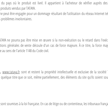
du pays où le produit est livré. Il appartient à l’acheteur de vérifier auprès des a
s produits vendus par TATAYA.
 ne peut être engagée pour un dommage résultant de l’utilisation du réseau Internet te
es problèmes involontaires.
TATAYA ne pourra pas être mise en œuvre si la non-exécution ou le retard dans l'exéc
itions générales de vente découle d'un cas de force majeure. À ce titre, la force m
le au sens de l'article 1148 du Code civil.
A,
www.tataya.fr
sont et restent la propriété intellectuelle et exclusive de la société
 à quelque titre que ce soit, même partiellement, des éléments du site qu’ils soient s
sont soumises à la loi française. En cas de litige ou de contentieux, les tribunaux franç