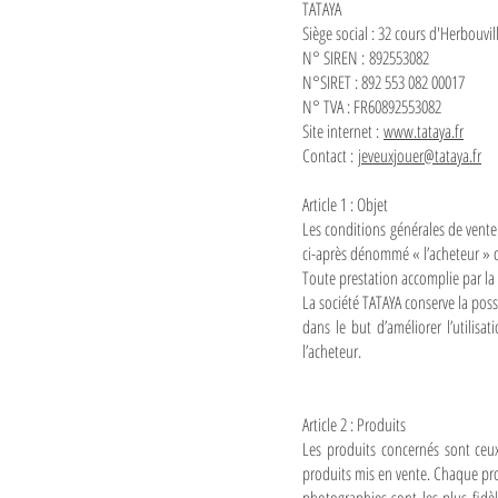
TATAYA
Siège social : 32 cours d'Herbouv
N° SIREN : 892553082
N°SIRET : 892 553 082 00017
N° TVA : FR60892553082
Site internet :
www.tataya.fr
Contact :
jeveuxjouer@tataya.fr
Article 1 : Objet
Les conditions générales de vente 
ci-après dénommé « l’acheteur » da
Toute prestation accomplie par la
La société TATAYA conserve la pos
dans le but d’améliorer l’utilisa
l’acheteur.
Article 2 : Produits
Les produits concernés sont ceux
produits mis en vente. Chaque prod