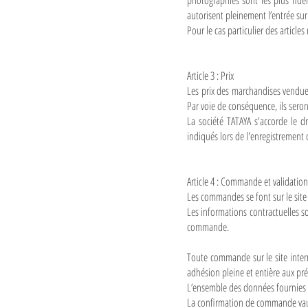
photographies sont les plus fidèl
autorisent pleinement l’entrée sur 
Pour le cas particulier des article
Article 3 : Prix
Les prix des marchandises vendues
Par voie de conséquence, ils sero
La société TATAYA s'accorde le d
indiqués lors de l'enregistremen
Article 4 : Commande et validation
Les commandes se font sur le site
Les informations contractuelles s
commande.
Toute commande sur le site inte
adhésion pleine et entière aux pré
L’ensemble des données fournies e
La confirmation de commande vaud