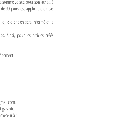
s la somme versée pour son achat, à
 de 30 jours est applicable en cas
re, le client en sera informé et la
 Ainsi, pour les articles créés
événement.
gmail.com
.
 garanti.
cheteur à :