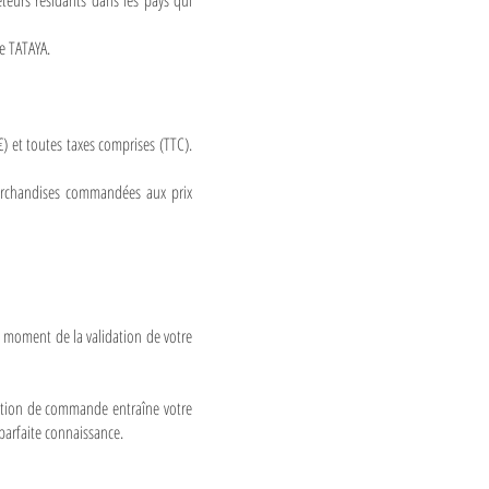
eteurs résidants dans les pays qui
 de TATAYA.
) et toutes taxes comprises (TTC).
 marchandises commandées aux prix
u moment de la validation de votre
ation de commande entraîne votre
 parfaite connaissance.