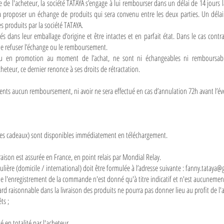
ge de l'acheteur, la société TATAYA s’engage à lui rembourser dans un délai de 14 jour
 à proposer un échange de produits qui sera convenu entre les deux parties. Un délai
s produits par la société TATAYA.
s dans leur emballage d’origine et être intactes et en parfait état. Dans le cas contrai
 de refuser l’échange ou le remboursement.
ou en promotion au moment de l’achat, ne sont ni échangeables ni remboursables.
eteur, ce dernier renonce à ses droits de rétractation.
ments aucun remboursement, ni avoir ne sera effectué en cas d’annulation 72h avant l’
rtes cadeaux) sont disponibles immédiatement en téléchargement.
vraison est assurée en France, en point relais par Mondial Relay.
lière (domicile / international) doit être formulée à l’adresse suivante :
fanny.tataya@
 de l'enregistrement de la commande n'est donné qu'à titre indicatif et n'est aucunement
rd raisonnable dans la livraison des produits ne pourra pas donner lieu au profit de l'a
ts ;
 en totalité par l'acheteur.