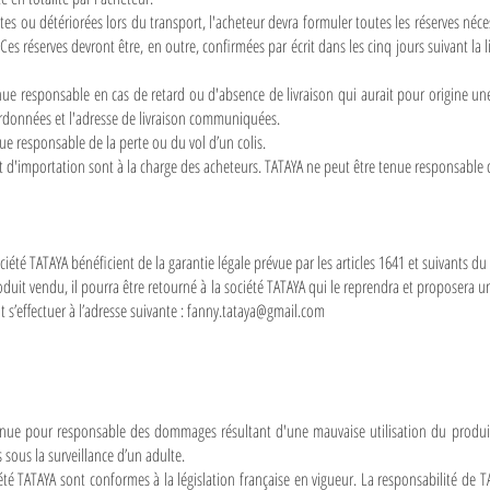
 ou détériorées lors du transport, l'acheteur devra formuler toutes les réserves néc
es réserves devront être, en outre, confirmées par écrit dans les cinq jours suivant la
nue responsable en cas de retard ou d'absence de livraison qui aurait pour origine u
données et l'adresse de livraison communiquées.​
ue responsable de la perte ou du vol d’un colis.
t d'importation sont à la charge des acheteurs. TATAYA ne peut être tenue responsable 
ciété TATAYA bénéficient de la garantie légale prévue par les articles 1641 et suivants du 
duit vendu, il pourra être retourné à la société TATAYA qui le reprendra et proposera u
s’effectuer à l’adresse suivante :
fanny.tataya@gmail.com
enue pour responsable des dommages résultant d'une mauvaise utilisation du produi
s sous la surveillance d’un adulte.
été TATAYA sont conformes à la législation française en vigueur. La responsabilité de 