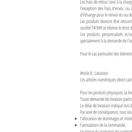
Les frais de retour sont à la char
l'exception des frais d'envoi, ou
d'échange pour le renvoi du ou de
Les produits devront être retourné
société TATAYA se réserve le droit
Les produits personnalisés et/
spécialement à la demande de l'ach
Pour le cas particulier des événe
Article 8 : Livraison
Les articles numériques (dont ca
Pour les produits physiques, la li
Toute demande de livraison particu
Le délai de livraison indiqué lors
Par voie de conséquence, tout reta
l'allocation de dommages et intérê
l'annulation de la commande.
Le risque du transport est supporté