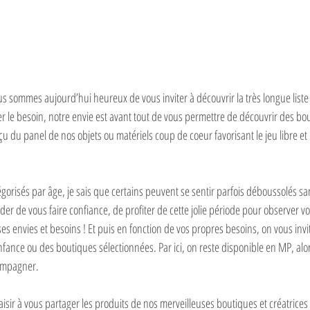
us sommes aujourd’hui heureux de vous inviter à découvrir la très longue liste d
er le besoin, notre envie est avant tout⁣ de vous permettre de découvrir des bo
çu du panel de nos objets ou matériels coup de coeur favorisant le jeu libre e
gorisés par âge, je sais que certains⁣ peuvent se sentir parfois déboussolés s
 de vous faire confiance, de profiter de cette⁣ jolie période pour observer vo
s envies et besoins ! Et puis en fonction de vos propres⁣ besoins, on vous invite
nfance ou des boutiques sélectionnées. Par ici, on reste disponible en MP, alor
ompagner.⁣
isir à vous partager les produits de nos⁣ merveilleuses boutiques et créatrices