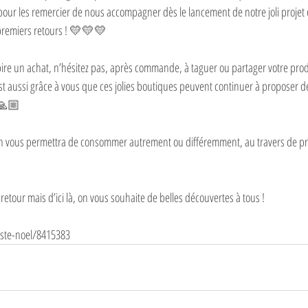
s pour les remercier de nous accompagner dès le lancement de notre joli projet
 premiers retours ! 💛💛💛⁣
nspire un achat, n’hésitez pas, après commande, à taguer ou partager votre pro
’est aussi grâce à vous que ces jolies boutiques peuvent continuer à proposer 
 🙏🏼⁣
on vous permettra de consommer autrement ou différemment, au travers de pr
retour mais d’ici là, on vous souhaite de belles découvertes à tous !⁣
iste-noel/8415383